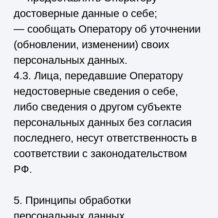
Безопасность персональных данных,
которые обрабатываются
Оператором, обеспечивается путем
реализации правовых,
организационных и технических мер,
необходимых для выполнения в
полном объеме требований
действующего законодательства в
области защиты персональных
данных.
7.1. Оператор обеспечивает
сохранность персональных данных и
принимает меры и средства,
исключающие доступ к персональным
данным неуполномоченных лиц.
7.2. Меры обеспечения безопасности:
Реализованы организационные,
технические и правовые меры
защиты данных.