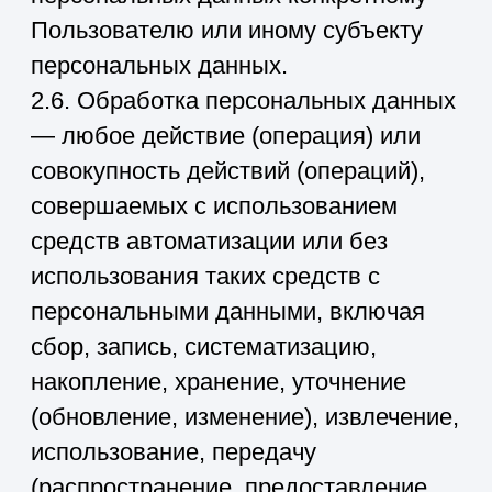
совершаемые с персональными
данными.
2.8. Персональные данные — любая
информация, относящаяся прямо или
косвенно к определенному или
определяемому Пользователю веб-
сайта
https://stroyinvest39.ru/
.
2.9. Персональные данные,
разрешенные субъектом
персональных данных для
распространения, — персональные
данные, доступ неограниченного
круга лиц к которым предоставлен
субъектом персональных данных
путем дачи согласия на обработку
персональных данных, разрешенных
субъектом персональных данных для
распространения в порядке,
предусмотренном Законом о