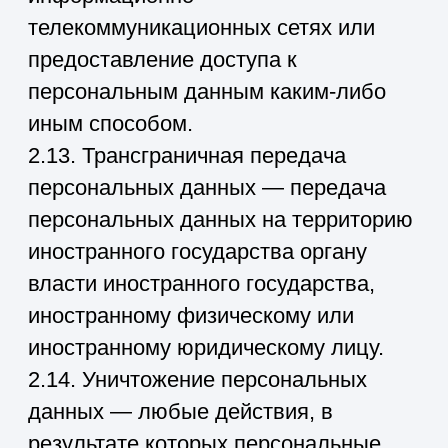
информацию, касающуюся обработки
его персональных данных;
— организовывать обработку
персональных данных в порядке,
установленном действующим
законодательством РФ;
— отвечать на обращения и запросы
субъектов персональных данных и их
законных представителей в
соответствии с требованиями Закона
о персональных данных;
— сообщать в уполномоченный орган
по защите прав субъектов
персональных данных по запросу
этого органа необходимую
информацию в течение 10 дней с
даты получения такого запроса;
— публиковать или иным образом
обеспечивать неограниченный доступ