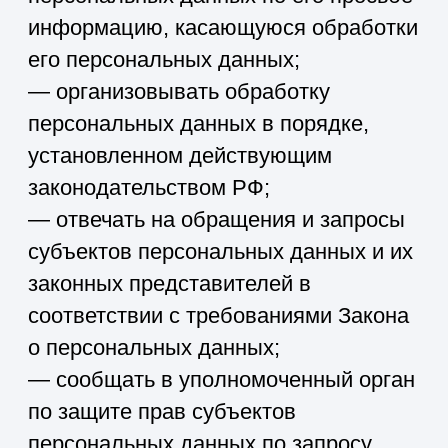
целях продвижения на рынке
товаров, работ и услуг;
— на отзыв согласия на обработку
персональных данных, а также, на
направление требования о
прекращении обработки
персональных данных;
— обжаловать в уполномоченный
орган по защите прав субъектов
персональных данных или в
судебном порядке неправомерные
действия или бездействие Оператора
при обработке его персональных
данных;
— на осуществление иных прав,
предусмотренных законодательством
РФ.
4.2. Субъекты персональных данных
обязаны:
— предоставлять Оператору