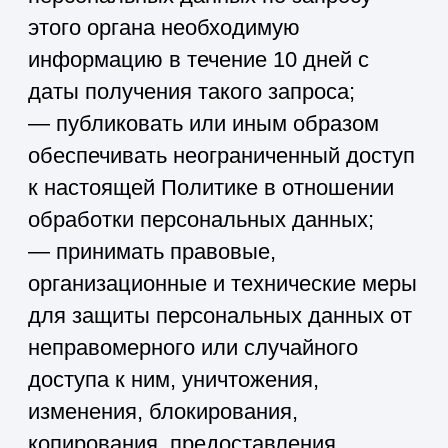
достоверные данные о себе;
— сообщать Оператору об уточнении
(обновлении, изменении) своих
персональных данных.
4.3. Лица, передавшие Оператору
недостоверные сведения о себе,
либо сведения о другом субъекте
персональных данных без согласия
последнего, несут ответственность в
соответствии с законодательством
РФ.
5. Принципы обработки
персональных данных
5.1. Обработка персональных данных
осуществляется на законной и
справедливой основе.
5.2. Обработка персональных данных
ограничивается достижением