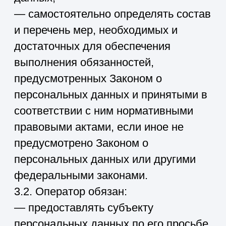
персональных данных, за
исключением случаев, когда имеются
законные основания для раскрытия
таких персональных данных.
Перечень информации и порядок ее
получения установлен Законом о
персональных данных;
— требовать от оператора уточнения
его персональных данных, их
блокирования или уничтожения в
случае, если персональные данные
являются неполными, устаревшими,
неточными, незаконно полученными
или не являются необходимыми для
заявленной цели обработки, а также
принимать предусмотренные законом
меры по защите своих прав;
— выдвигать условие
предварительного согласия при
обработке персональных данных в