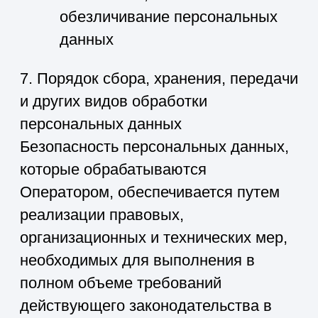
юридического лица.
9. Трансграничная передача
персональных данных
9.1. Оператор не осуществляет
трансграничную передачу
персональных данных.
10. Конфиденциальность
персональных данных
Оператор и иные лица, получившие
доступ к персональным данным,
обязаны не раскрывать третьим
лицам и не распространять
персональные данные без согласия
субъекта персональных данных, если
иное не предусмотрено федеральным
законом.