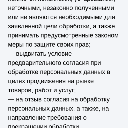
Продвижение товаров, работ,
услуг на рынке
Информирование о новых
продуктах и услугах (в т.ч.
посредством звонков, отправки
электронных писем и SMS)
Персональные данные
фамилия, имя, отчество
электронный адрес
номера телефонов
сведения, собираемые
посредством метрических
программ
Правовые основания
Обработка персональных
данных осуществляется с