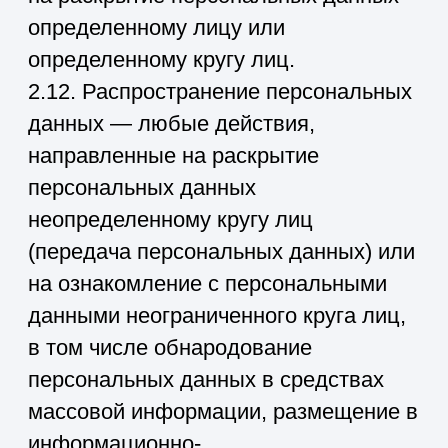
Оператор вправе продолжить
обработку персональных данных без
согласия субъекта персональных
данных при наличии оснований,
указанных в Законе о персональных
данных;
— самостоятельно определять состав
и перечень мер, необходимых и
достаточных для обеспечения
выполнения обязанностей,
предусмотренных Законом о
персональных данных и принятыми в
соответствии с ним нормативными
правовыми актами, если иное не
предусмотрено Законом о
персональных данных или другими
федеральными законами.
3.2. Оператор обязан:
— предоставлять субъекту
персональных данных по его просьбе