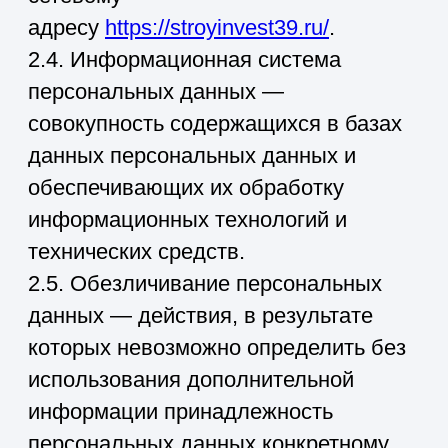
персональными данными, включая
сбор, запись, систематизацию,
накопление, хранение, уточнение
(обновление, изменение), извлечение,
использование, передачу
(распространение, предоставление,
доступ), обезличивание,
блокирование, удаление,
уничтожение персональных данных.
2.7. Оператор — государственный
орган, муниципальный орган,
юридическое или физическое лицо,
самостоятельно или совместно с
другими лицами организующие и/или
осуществляющие обработку
персональных данных, а также
определяющие цели обработки
персональных данных, состав
персональных данных, подлежащих
обработке, действия (операции),