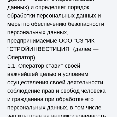
"СТРОЙИНВЕСТИЦИЯ" (далее —
Оператор).
1.1. Оператор ставит своей
важнейшей целью и условием
осуществления своей деятельности
соблюдение прав и свобод человека
и гражданина при обработке его
персональных данных, в том числе
защиты прав на неприкосновенность
частной жизни, личную и семейную
тайну.
1.2. Настоящая политика Оператора в
отношении обработки персональных
данных (далее — Политика)
применяется ко всей информации,
которую Оператор может получить о
посетителях веб-
сайта
https://stroyinvest39.ru/
.
2. Основные понятия, используемые