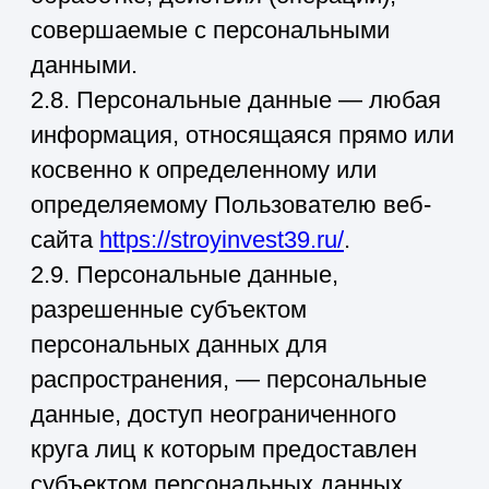
персональных данных в средствах
массовой информации, размещение в
информационно-
телекоммуникационных сетях или
предоставление доступа к
персональным данным каким-либо
иным способом.
2.13. Трансграничная передача
персональных данных — передача
персональных данных на территорию
иностранного государства органу
власти иностранного государства,
иностранному физическому или
иностранному юридическому лицу.
2.14. Уничтожение персональных
данных — любые действия, в
результате которых персональные
данные уничтожаются безвозвратно с
невозможностью дальнейшего