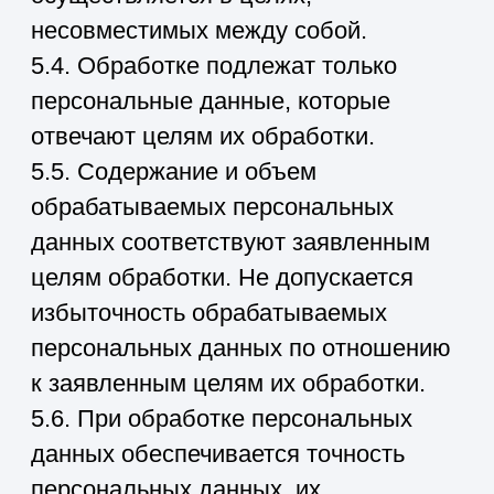
рабочие компьютеры.
Включены встроенные средства
защиты ОС и сетей.
Установлены SSL-сертификаты
на сайты.
Серверы сайтов и CRM
размещены у хостинг-
провайдеров, физически
находящихся в РФ
Ответственные лица
проинформированы об
обязанностях по 152-ФЗ.
7.3. Персональные данные
Пользователя никогда, ни при каких
условиях не будут переданы третьим
лицам, за исключением случаев,
связанных с исполнением
действующего законодательства
либо в случае, если субъектом