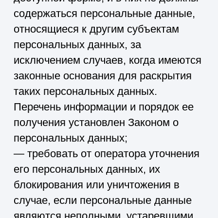
договором, стороной которого,
выгодоприобретателем или
поручителем по которому является
субъект персональных данных.
Обрабатываемые персональные
данные уничтожаются либо
обезличиваются по достижении
целей обработки или в случае утраты
необходимости в достижении этих
целей, если иное не предусмотрено
федеральным законом.
6. Цели обработки персональных
данных
Цели обработки
Подготовка, заключение и
исполнение гражданско-
правового договора