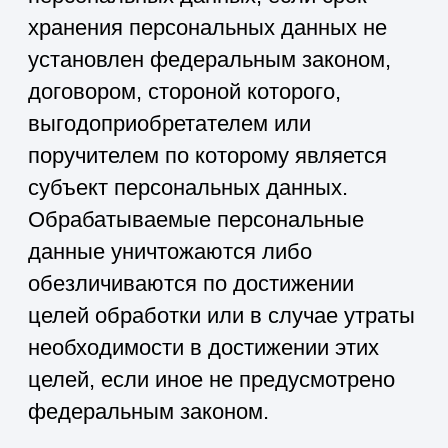
действующим законодательством.
Пользователь может в любой момент
отозвать свое согласие на обработку
персональных данных, направив
Оператору уведомление посредством
электронной почты на электронный
адрес Оператора info@39invest.ru с
пометкой «Отзыв согласия на
обработку персональных данных».
7.6. Вся информация, которая
собирается сторонними сервисами, в
том числе платежными системами,
средствами связи и другими
поставщиками услуг, хранится и
обрабатывается указанными лицами
(Операторами) в соответствии с их
Пользовательским соглашением и
Политикой конфиденциальности.
Субъект персональных данных и/или
с указанными документами. Оператор