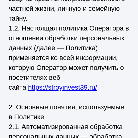
в Политике
2.1. Автоматизированная обработка
персональных данных — обработка
персональных данных с помощью
средств вычислительной техники.
2.2. Блокирование персональных
данных — временное прекращение
обработки персональных данных (за
исключением случаев, если
обработка необходима для уточнения
персональных данных).
2.3. Веб-сайт — совокупность
графических и информационных
материалов, а также программ для
ЭВМ и баз данных, обеспечивающих
их доступность в сети интернет по
сетевому
адресу
https://stroyinvest39.ru/
.
2.4. Информационная система