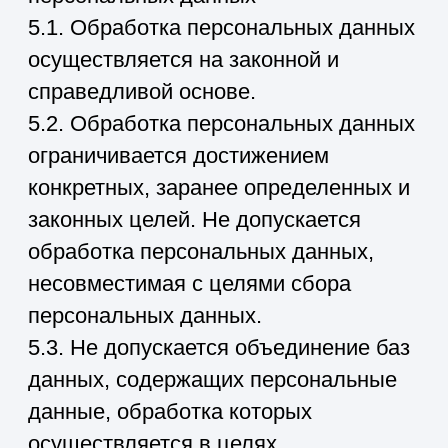
Применяются средства
шифрования и контроля
доступа.
Проводится регулярный аудит
безопасности.
Назначено ответственное лицо
за организацию обработки
персональных данных.
Заключаются договоры с
операторами,
осуществляющими обработку по
поручению.
7.3. Средства обеспечения
безопасности:
Установка паролей доступа к
CRM, почтовым сервисам и
CMS сайта.
Установлен антивирус на