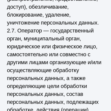
персональных данных (далее —
персональные данные, разрешенные
для распространения).
2.10. Пользователь — любой
посетитель веб-
сайта
https://stroyinvest39.ru/
.
2.11. Предоставление персональных
данных — действия, направленные
на раскрытие персональных данных
определенному лицу или
определенному кругу лиц.
2.12. Распространение персональных
данных — любые действия,
направленные на раскрытие
персональных данных
неопределенному кругу лиц
(передача персональных данных) или
на ознакомление с персональными
данными неограниченного круга лиц,
в том числе обнародование