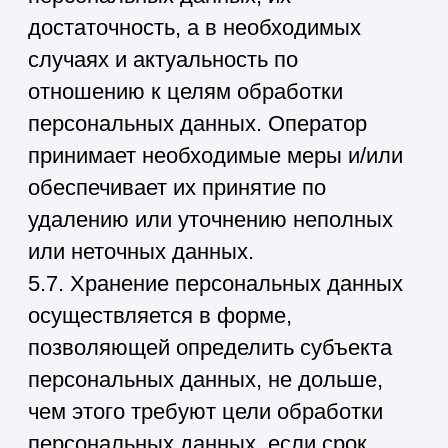
персональных данных дано согласие
Оператору на передачу данных
третьему лицу для исполнения
обязательств по гражданско-
правовому договору.
7.4. В случае выявления неточностей
в персональных данных,
Пользователь может актуализировать
их самостоятельно, путем
направления Оператору уведомление
на адрес электронной почты
Оператора info@39invest.ru с
пометкой «Актуализация
персональных данных».
7.5. Срок обработки персональных
данных определяется достижением
целей, для которых были собраны
персональные данные, если иной
срок не предусмотрен договором или