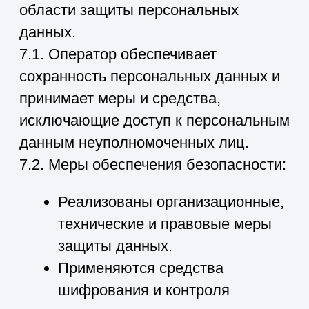
11. Заключительные положения
11.1. Пользователь может получить
любые разъяснения по
интересующим вопросам,
касающимся обработки его
персональных данных, обратившись к
Оператору с помощью электронной
почты info@39invest.ru.
11.2. В данном документе будут
отражены любые изменения политики
обработки персональных данных
Оператором. Политика действует
бессрочно до замены ее новой
версией.
11.3. Актуальная версия Политики в
свободном доступе расположена в
сети Интернет по
адресу
https://stroyinvest39.ru/privacy-
policy
.